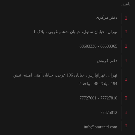
باشد.
دفتر مرکزی
تهران، خیابان سئول، خیابان ششم غربی ، پلاک 1
88603365 - 88603336
دفتر فروش
تهران، تهرانپارس، خیابان 196 غربی، خیابان آهنی آمینه، نبش
194 ، پلاک 48 ، واحد 2
77727810 - 77727661
77875012
info@omrantd.com